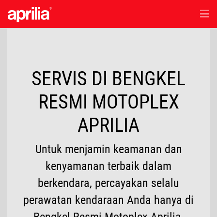
EN
/
ID
Model
SERVIS DI BENGKEL
Accessories
RESMI MOTOPLEX
Purna Jual
APRILIA
Test Ride
Untuk menjamin keamanan dan
kenyamanan terbaik dalam
Berita & Penawaran Ekslusif
berkendara, percayakan selalu
perawatan kendaraan Anda hanya di
Lokasi Dealer
Bengkel Resmi Motoplex Aprilia.